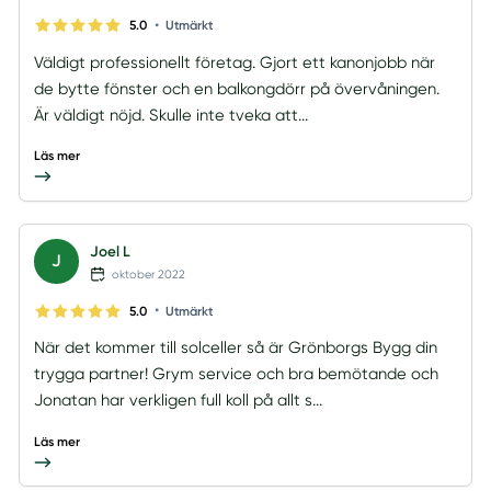
•
5.0
Utmärkt
Väldigt professionellt företag. Gjort ett kanonjobb när
de bytte fönster och en balkongdörr på övervåningen.
Är väldigt nöjd. Skulle inte tveka att...
Läs mer
Joel L
J
oktober 2022
•
5.0
Utmärkt
När det kommer till solceller så är Grönborgs Bygg din
trygga partner! Grym service och bra bemötande och
Jonatan har verkligen full koll på allt s...
Läs mer