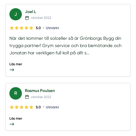
Joel L
J
oktober 2022
•
5.0
Utmärkt
När det kommer till solceller så är Grönborgs Bygg din
trygga partner! Grym service och bra bemötande och
Jonatan har verkligen full koll på allt s...
Läs mer
Rasmus Poulsen
R
oktober 2022
•
5.0
Utmärkt
Läs mer