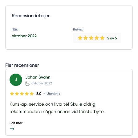
Recensiondetaljer
När:
Betyg:
oktober 2022
5
av 5
Fler recensioner
Johan Svahn
J
oktober 2022
•
5.0
Utmärkt
Kunskap, service och kvalité! Skulle aldrig
rekommendera någon annan vid fönsterbyte.
Läs mer